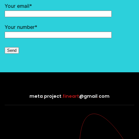
Your email*
Your number*
meta
.
project
.fineart
@gmail
.
com